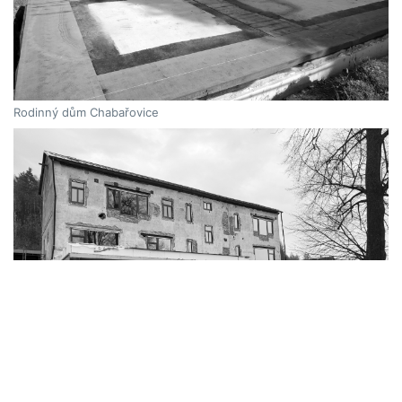
Rodinný dům Chabařovice