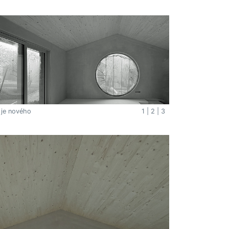
 je nového
1
|
2
|
3