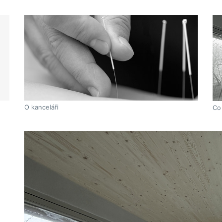
O kanceláři
Co