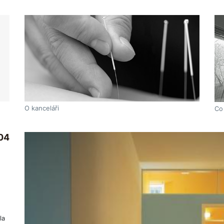
O kanceláři
Co
04
la