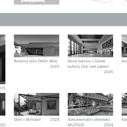
Ro
Rodinný dům Děčín-Bělá
Nové bar(v)y v Domě
2025
kultury Ústí nad Labem
2025
025
Dům v Bořislavi
2024
dokumentační středisko
Ka
025
MUZOOS
2024