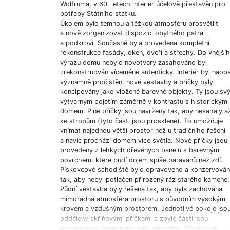
Wolfruma, v 60. letech interiér účelově přestavěn pro
potřeby Státního statku.
Úkolem bylo temnou a těžkou atmosféru prosvětlit
a nově zorganizovat dispozici obytného patra
a podkroví. Současně byla provedena kompletní
rekonstrukce fasády, oken, dveří a střechy. Do vnější
výrazu domu nebylo novotvary zasahováno byl
zrekonstruován víceméně autenticky. Interiér byl naop
významně pročištěn, nové vestavby a příčky byly
koncipovány jako vložené barevné objekty. Ty jsou sv
výtvarným pojetím záměrně v kontrastu s historickým
domem. Plné příčky jsou navrženy tak, aby nesahaly a
ke stropům (tyto části jsou prosklené). To umožňuje
vnímat najednou větší prostor než u tradičního řešení
a navíc prochází domem více světla. Nové příčky jsou
provedeny z lehkých dřevěných panelů s barevným
povrchem, které budí dojem spíše paravánů než zdí.
Pískovcové schodiště bylo opravoveno a konzervová
tak, aby nebyl potlačen přirozený ráz starého kamene.
Půdní vestavba byly řešena tak, aby byla zachována
mimořádná atmosféra prostoru s původním vysokým
krovem a vzdušným prostorem. Jednotlivé pokoje jso
odděleny skříňovými příčkami a zbylé části jsou
provedeny v čirém nebo mléčném skle. Zůstala tak