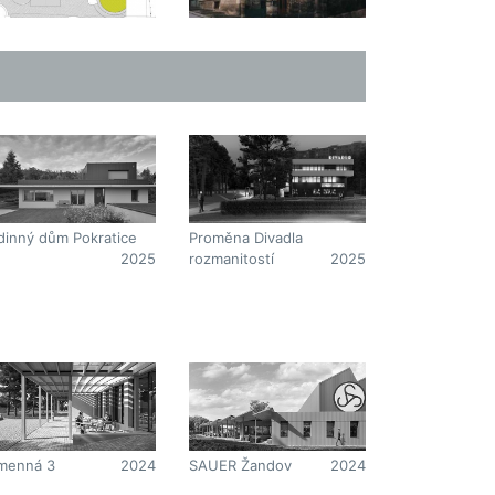
dinný dům Pokratice
Proměna Divadla
2025
rozmanitostí
2025
menná 3
2024
SAUER Žandov
2024