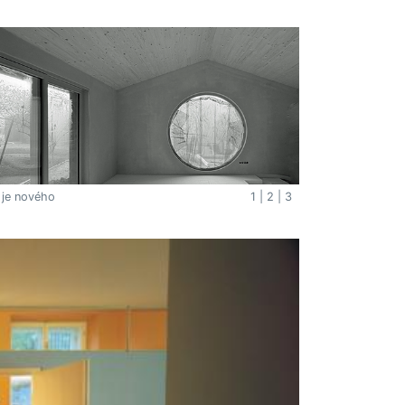
 je nového
1
|
2
|
3