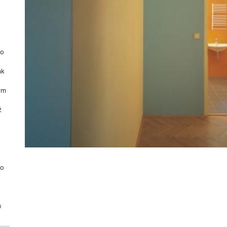
ho
ak
ým
ž
no
u