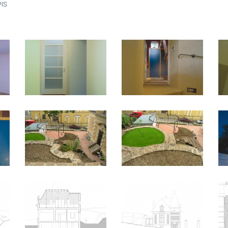
IS
víc
ace
jí
er
)
hý