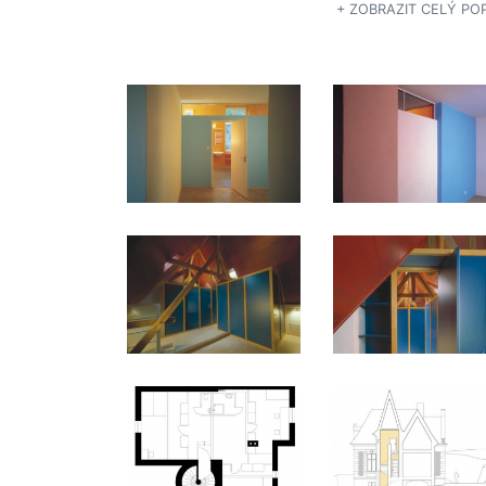
+ ZOBRAZIT CELÝ POP
viditelná nejen původní skladba trámoví, ale prostor na
podtrhly i zdánlivě samostatně stojící skříně a kombin
přirozeného osvětlení s umělým.
Významně byla rekonstruována i zahrada. Základem je
obnovy se staly tři původní vzrostlé stromy a charakt
sousedícího parku bývalé vily rodiny Wolfrumů. Na
mimořádně svažitém pozemku byly vybudovány tři
úrovně kruhových teras, z nichž první (kryta pergolou
je obytná, druhá je oseta stříhaným trávníkem a třetí,
nejvýše položená, je stinným místem vhodným pro tic
odpočinek.
spolupáce s Jan Jehlík architektonická kancelář
fotografie realizace Jan Brodský