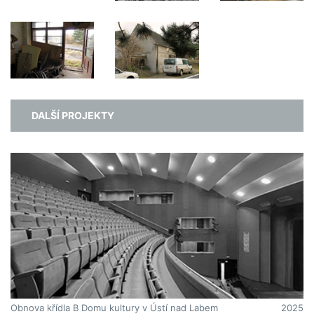
DALŠÍ PROJEKTY
Obnova křídla B Domu kultury v Ústí nad Labem
2025