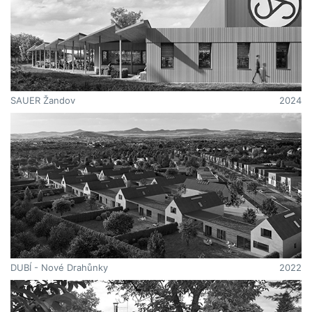
SAUER Žandov
2024
DUBÍ - Nové Drahůnky
2022