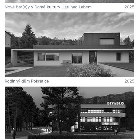
Nové bar(v)y v Domě kultury Ústí nad Labem
2025
Rodinný dům Pokratice
2025