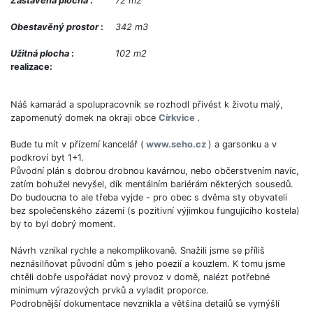
Zastavěná plocha
:
72 m2
Obestavěný prostor
:
342 m3
Užitná plocha
:
102 m2
realizace:
Náš kamarád a spolupracovník se rozhodl přivést k životu malý,
zapomenutý domek na okraji obce
Církvice
.
Bude tu mít v přízemí kancelář (
www.seho.cz
) a garsonku a v
podkroví byt 1+1.
Původní plán s dobrou drobnou kavárnou, nebo občerstvením navíc,
zatím bohužel nevyšel, dík mentálním bariérám některých sousedů.
Do budoucna to ale třeba vyjde - pro obec s dvěma sty obyvateli
bez společenského zázemí (s pozitivní výjimkou fungujícího kostela)
by to byl dobrý moment.
Návrh vznikal rychle a nekomplikovaně. Snažili jsme se příliš
neznásilňovat původní dům s jeho poezií a kouzlem. K tomu jsme
chtěli dobře uspořádat nový provoz v domě, nalézt potřebné
minimum výrazových prvků a vyladit proporce.
Podrobnější dokumentace nevznikla a většina detailů se vymýšlí