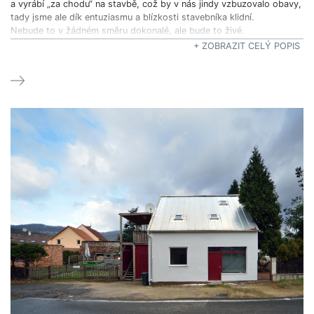
a vyrábí „za chodu“ na stavbě, což by v nás jindy vzbuzovalo obavy,
tady jsme ale dík entuziasmu a blízkosti stavebníka klidní.
Nebude to v žádném směru dokonalé, ale bude to živé.
+ ZOBRAZIT CELÝ POPIS
Průběh realizace