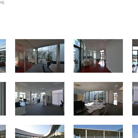
d
IS
mné
í
a,
ti