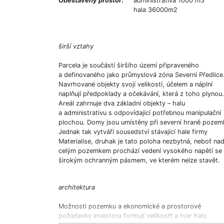
Obestavěný prostor
:
administrativa 1000 m3
hala 36000m2
širší vztahy
Parcela je součástí širšího území připraveného
a definovaného jako průmyslová zóna Severní Předlice
Navrhované objekty svojí velikostí, účelem a náplní
naplňují předpoklady a očekávání, která z toho plynou.
Areál zahrnuje dva základní objekty – halu
a administrativu s odpovídající potřebnou manipulační
plochou. Domy jsou umístěny při severní hraně pozem
Jednak tak vytváří sousedství stávající hale firmy
Materialise, druhak je tato poloha nezbytná, neboť na
celým pozemkem prochází vedení vysokého napětí se
širokým ochranným pásmem, ve kterém nelze stavět.
architektura
Možnosti pozemku a ekonomické a prostorové
požadavky investora formují velikostt a tvar haly.