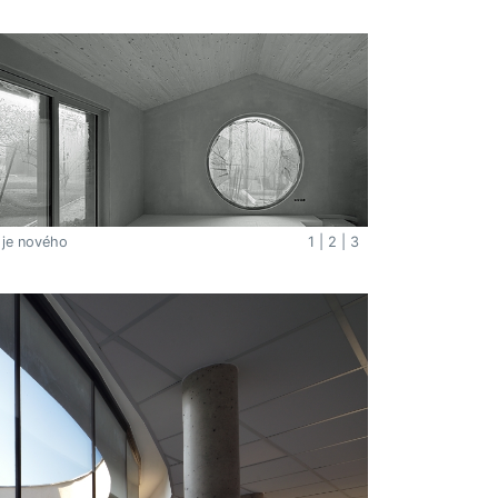
 je nového
1
|
2
|
3