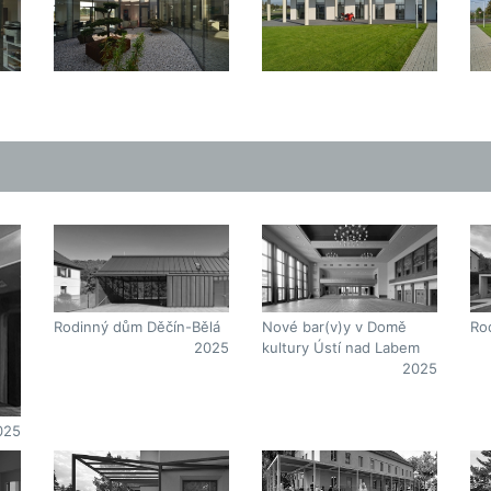
Čím
Ro
Rodinný dům Děčín-Bělá
Nové bar(v)y v Domě
2025
kultury Ústí nad Labem
2025
025