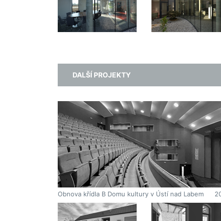
V průběhu stavby jsme se všichni v mnohém poučili. 
dál neodbytněji pak vyvstávala otázka, zda je vůbec
správný náš původní cíl pokousit se v neúprosně
ekonomickém a velmi hloupém úředně/politickém
prostředí vymanit z jednoduché tržní primitivity.
Stavba je přes všechny komplikace, s mnoha
kompromisy hotová, otázka trvá.
DALŠÍ PROJEKTY
Obnova křídla B Domu kultury v Ústí nad Labem
2