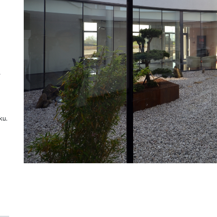
.
ku.
d