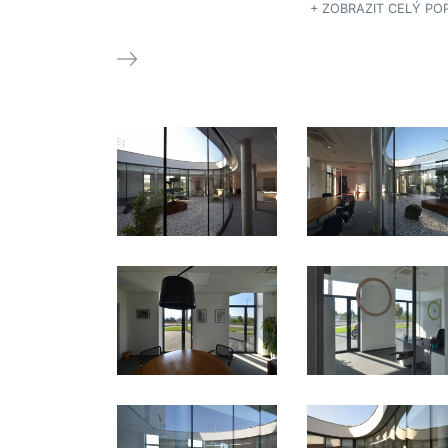
Z obchodního hlediska by bylo záhodno postavit skla
+ ZOBRAZIT CELÝ POP
co možná největší. Velikost je ale (možná naštěstí)
korigována pozemkem (nutné odtsupy od sousedních
parcel), rozumnou obslužností a některými obecnými
předpisy.
Hala je jednoduchá, jednoznačně užitková stavba. Její
výraz odpovídá její náplni.
Administrativní budova by měla mít jiný charakter. Je
půdorysné vybočení z ortogonality natáčí hlavní průčel
se vstupem směrem ke vjezdu na pozemek. Vzniká tak
vstupní prostor/dvůr, kde se pohybuje člověk
(zaměstnanci, návštěvníci, zákazníci...), nikoliv jen
produkt.
Lidské měřítko by měla prostoru dodat venkovní teras
krytá mohutným přesahem střechy (ochrana proti deš
a slunci) a do budoucna také vzrostlé, s rozmyslem
zasazené stromy.
V drobnějším měřítku a intimnějším rozměru by mělo
podobně fungovat vnitřní měkce tvarované atrium.
Abstraktní opakovaný „nekonečný“ rytmus plných
a prosklených prvků obvodového pláště je naopak
obrazem neúprosnosti pracovního rytmu, organizace
a pohybu komodit, jakožto hlavní firemní náplně.