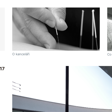
O kanceláři
Co
17