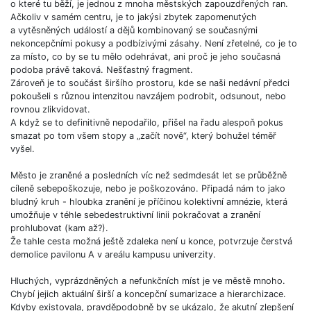
o které tu běží, je jednou z mnoha městských zapouzdřených ran.
Ačkoliv v samém centru, je to jakýsi zbytek zapomenutých
a vytěsněných událostí a dějů kombinovaný se současnými
nekoncepčními pokusy a podbízivými zásahy. Není zřetelné, co je to
za místo, co by se tu mělo odehrávat, ani proč je jeho současná
podoba právě taková. Nešťastný fragment.
Zároveň je to součást širšího prostoru, kde se naši nedávní předci
pokoušeli s různou intenzitou navzájem podrobit, odsunout, nebo
rovnou zlikvidovat.
A když se to definitivně nepodařilo, přišel na řadu alespoň pokus
smazat po tom všem stopy a „začít nově“, který bohužel téměř
vyšel.
Město je zraněné a posledních víc než sedmdesát let se průběžně
cíleně sebepoškozuje, nebo je poškozováno. Připadá nám to jako
bludný kruh - hloubka zranění je příčinou kolektivní amnézie, která
umožňuje v téhle sebedestruktivní linii pokračovat a zranění
prohlubovat (kam až?).
Že tahle cesta možná ještě zdaleka není u konce, potvrzuje čerstvá
demolice pavilonu A v areálu kampusu univerzity.
Hluchých, vyprázdněných a nefunkčních míst je ve městě mnoho.
Chybí jejich aktuální širší a koncepční sumarizace a hierarchizace.
Kdyby existovala, pravděpodobně by se ukázalo, že akutní zlepšení