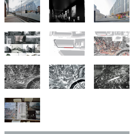
bourání na mnoha místech města, je pro nás symbolem ztráty
lidského měřítka, ztráty vztahu k prostoru/městu, ztráty paměti.
Katalyzovat paměť navrhujeme zhuštěnou obrazovou zprávou
instalovanou v jednoduchém dočasném objektu, který je umístěn
v pomyslné hraně městského bloku a zároveň těžišti celého
prostoru.
Stopa bloku je do okolní plochy lehce zapuštěná a je materiálově
a barevně odlišná. Chodec je tak obrysem bloku v celém prostoru
konfrontován.
Návštěvník vstupuje z otevřeného vnějšího prostoru do úzkého
tmavého interiéru, kde prochází intezivní obrazovou lázní.
Každý už z toho nejspíš někdy někde něco zahlédl, v koncentrovaně
neúprosném sledu dokáže ale tenhle fragmentárně známý celek
„člověkem otřást“ (testováno na nás). Zároveň máme za to, že při
tom vyvstanou zřetelné a přesto běžně skryté/zapomenuté
souvislosti a vynoří se otázky na které se snad budou hledat
odpovědi.
Je to
krátký vstup ze světla, které zakrývá, do intenzivní odhalující
temnoty s možností vnitřní proměny.
Dlouhé vnější fasády objektu jsou zrcadlivé. Bez příkras
a „objektivně“ se v nich odráží okolí, děje v něm a zároveň my
všichni.
Objekt se v okolním prostředí ztrácí, kolemjdoucí člověk je jím ale