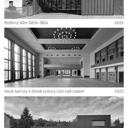
architekta.
Během této doby také stihne katalyzátorem projít kdokoliv bude
chtít.
Poté co stavba naplní svůj účel, bude konstrukce recyklována
Rodinný dům Děčín-Bělá
2025
(dřevo, plech) a obrazová zpráva se přesune jinam. Může se třeba
ve zjednodušené formě „šňůra/kolíčky/obrazy“ dál pohybovat
městem a krajinou.
Stopy bloků se můžou, ale nemusí stát součástí budoucí definitivní
kultivace tohoto prostoru.
Nové bar(v)y v Domě kultury Ústí nad Labem
2025