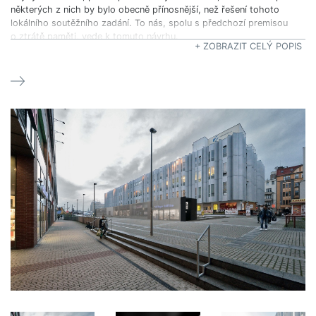
některých z nich by bylo obecně přínosnější, než řešení tohoto
lokálního soutěžního zadání. To nás, spolu s předchozí premisou
o ztrátě paměti, vede k tomuto návrhu.
+ ZOBRAZIT CELÝ POPIS
NÁVRH
Máme za to, že řešení je potřeba hledat v širších vztazích, hlubších
rovinách, „pod povrchem“ a to je úkol, který potrvá. Pro soutěžní
prostor proto hledáme řešení dočasné a zároveň schopné aktivně
podpořit širší a dlouhodobější rozvahy a strategie.
Lze si tu (mezi „Labem“ a „Fórem“) samozřejmě představit
a navrhnout mnohé, místo k tomu vybízí. Pěkné moderní tržiště,
herní plochu, kultivovanou odpočinkovou plochu, stromy, vodu a tak
podobně, dál a dál.
V tuto chvíli nám ale připadá definitivní řešení jako příliš nahodilá
a tím pádem nerozumná investice.
Proto nejdřív navrhujeme katalyzovat paměť, rozvířit emoce
a vyvolat otázky. Proč se tu k sobě navzájem/městu/krajině takhle
opakovaně chováme? Jak to, že jsme ochotni v destrukci i po
desetiletích lapsů, napříč režimy a přes jasně negativní dopady,
pokračovat? Lze to pozitivně zvrátit? Jak? A kde to začít napravovat
...?
Absence původních městských bloků, jako následek plošných