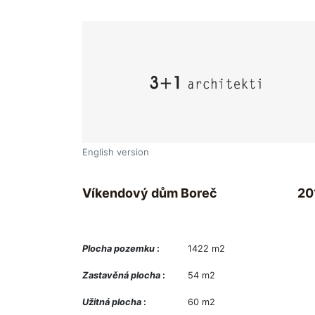
English version
Víkendový dům Boreč
20
Plocha pozemku
:
1422 m2
Zastavěná plocha
:
54 m2
Užitná plocha
:
60 m2