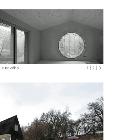
 je nového
1
|
2
|
3