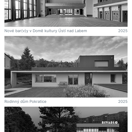
Nové bar(v)y v Domě kultury Ústí nad Labem
2025
Rodinný dům Pokratice
2025