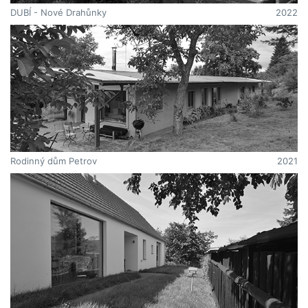
DUBÍ - Nové Drahůnky
2022
Rodinný dům Petrov
2021