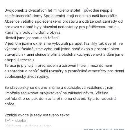
Dvojdomek z dvacátých let minulého století (původně nejspíš
zaměstnanecké domy Spolchemie) stojí nedaleko naší kanceláře.
Absence většího společenského prostoru a odtrženost zahrady od
provozu v domě byly hlavními nedostatky pro pětičlennou rodinu,
která nyní polovinu domu obývá.
Hledali jsme jednoduchá řešení.
V jednom jižním okně jsme vybourali parapet (vznikly tak dveře), ve
východní fasádě jsme vybourali jedno nové okno s proporcí oken
stávajících (ranní slunce a přímá obsluha kuchyň/venek) a dům jsme
obepnuli terasou.
Terasa je plynulým přechodem a zároveň filtrem mezi domem
a zahradou a nabízí další rozměry a proměnlivé atmosféry pro denní
společenský život rodiny.
Se stavebníky se dlouho známe a docházková vzdálenost nám
umožnila redukovat projektování na základní návrh. Většina
potřebného se pak domluvila přímo na stavbě. Byla to radostná
práce.
Vzniklé ovoce je tedy ustaveno takto:
3+1 - slupka
Růžičkovi - dužnina a jádro