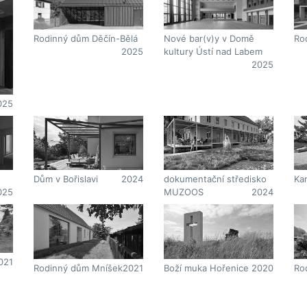
Ro
Rodinný dům Děčín-Bělá
Nové bar(v)y v Domě
2025
kultury Ústí nad Labem
2025
025
Dům v Bořislavi
2024
dokumentační středisko
Ka
025
MUZOOS
2024
021
Rodinný dům Mníšek
2021
Boží muka Hořenice
2020
Ro