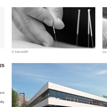
O kanceláři
Co
25
rní
ěly