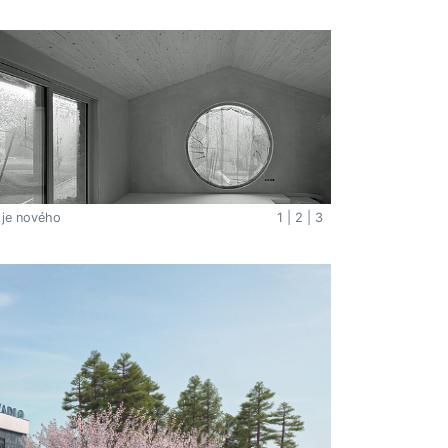
 je nového
1
|
2
|
3