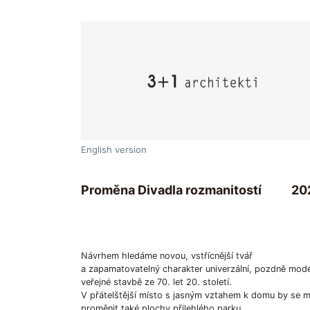
English version
Proměna Divadla rozmanitostí
20
Návrhem hledáme novou, vstřícnější tvář
a zapamatovatelný charakter univerzální, pozdně mode
veřejné stavbě ze 70. let 20. století.
V přátelštější místo s jasným vztahem k domu by se m
proměnit také plochy přilehlého parku.