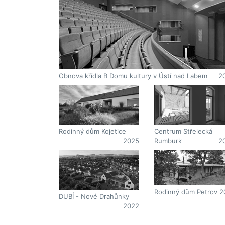
Obnova křídla B Domu kultury v Ústí nad Labem
2
Centrum Střelecká
Rodinný dům Kojetice
Rumburk
2
2025
Rodinný dům Petrov
2
DUBÍ - Nové Drahůnky
2022