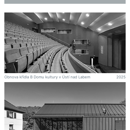
Obnova křídla B Domu kultury v Ústí nad Labem
2025