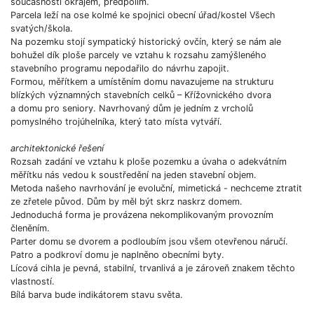
současnosti okrajem, předpolím.
Parcela leží na ose kolmé ke spojnici obecní úřad/kostel Všech
svatých/škola.
Na pozemku stojí sympatický historický ovčín, který se nám ale
bohužel dík ploše parcely ve vztahu k rozsahu zamýšleného
stavebního programu nepodařilo do návrhu zapojit.
Formou, měřítkem a umístěním domu navazujeme na strukturu
blízkých významných stavebních celků – Křížovnického dvora
a domu pro seniory. Navrhovaný dům je jedním z vrcholů
pomyslného trojúhelníka, který tato místa vytváří.
architektonické řešení
Rozsah zadání ve vztahu k ploše pozemku a úvaha o adekvátním
měřítku nás vedou k soustředění na jeden stavební objem.
Metoda našeho navrhování je evoluční, mimetická - nechceme ztratit
ze zřetele původ. Dům by měl být skrz naskrz domem.
Jednoduchá forma je provázena nekomplikovaným provozním
členěním.
Parter domu se dvorem a podloubím jsou všem otevřenou náručí.
Patro a podkroví domu je naplněno obecními byty.
Lícová cihla je pevná, stabilní, trvanlivá a je zároveň znakem těchto
vlastností.
Bílá barva bude indikátorem stavu světa.