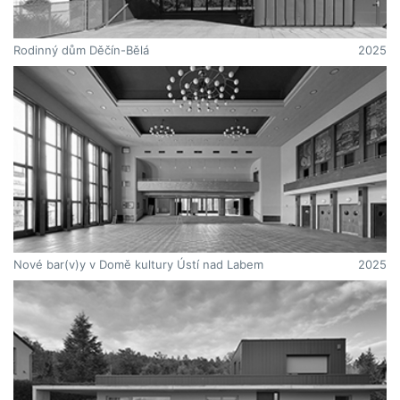
Rodinný dům Děčín-Bělá
2025
Nové bar(v)y v Domě kultury Ústí nad Labem
2025