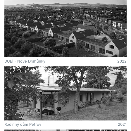
DUBÍ - Nové Drahůnky
2022
Rodinný dům Petrov
2021