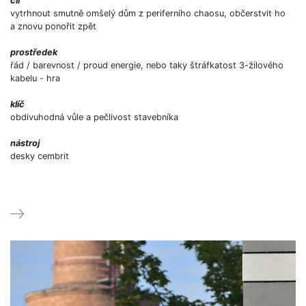
cíl
vytrhnout smutně omšelý dům z periferního chaosu, občerstvit ho
a znovu ponořit zpět
prostředek
řád / barevnost / proud energie, nebo taky štráfkatost 3-žilového
kabelu - hra
klíč
obdivuhodná vůle a pečlivost stavebníka
nástroj
desky cembrit