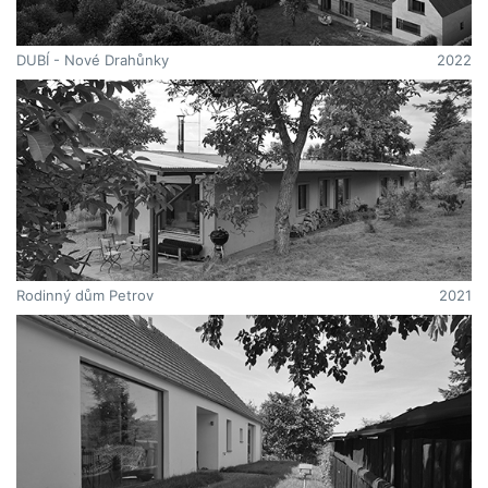
DUBÍ - Nové Drahůnky
2022
Rodinný dům Petrov
2021