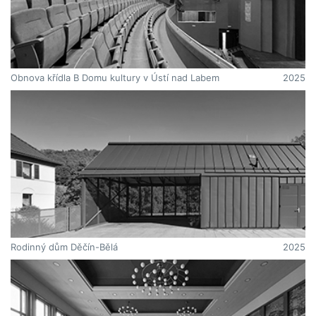
Obnova křídla B Domu kultury v Ústí nad Labem
2025
Rodinný dům Děčín-Bělá
2025