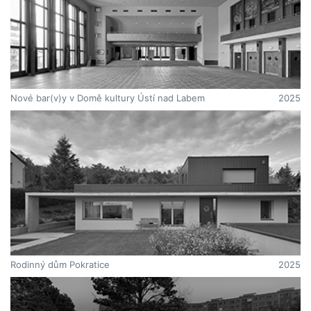
Nové bar(v)y v Domě kultury Ústí nad Labem
2025
Rodinný dům Pokratice
2025