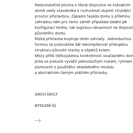
Nedostatečná plocha a těsná dispozice ve stávajícím
domě vedly stavebníka k rozhodnutí doplnit chybějící
prostor přístavbou. Západní fasáda domu s přilehlou
zahradou nám pro tento záměr připadala ideální jak
konfigurací terénu, tak logickou návazností na dispozic
původního domu.
Nízká přístavba kopíruje terén zahrady. Jednoduchou
formou se pokoušíme dál nekomplikovat přebujelou
strukturu původní stavby a objektů kolem.
Místy příliš těžkopádnou konkrétnost současného do
jsme se pokusili vyvážit jednoduchým tvarem, rytmem
plynoucím z použitého skladebného modulu
a abstraktním černým pláštěm přístavby.
ARCH DAILY
BYDLENÍ IQ