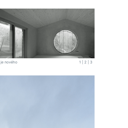
 je nového
1
|
2
|
3