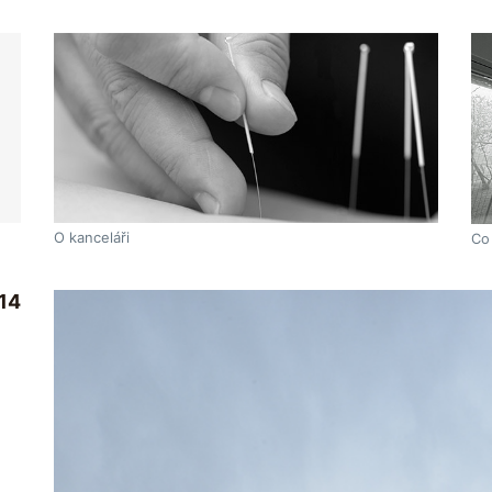
O kanceláři
Co
14