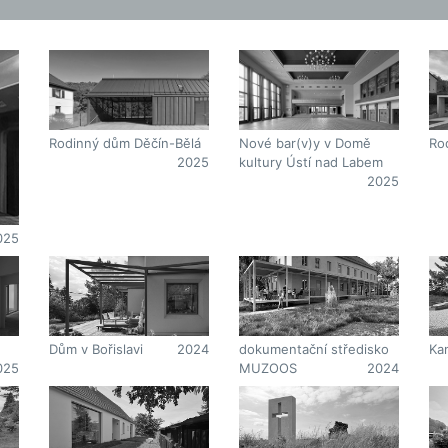
Ro
Rodinný dům Děčín-Bělá
Nové bar(v)y v Domě
2025
kultury Ústí nad Labem
2025
025
Dům v Bořislavi
2024
dokumentační středisko
Ka
025
MUZOOS
2024