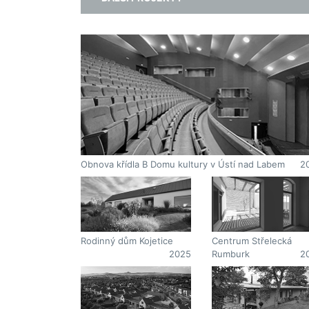
Obnova křídla B Domu kultury v Ústí nad Labem
2
Centrum Střelecká
Rodinný dům Kojetice
Rumburk
2
2025