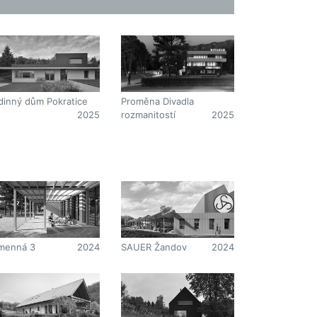
dinný dům Pokratice
Proměna Divadla
2025
rozmanitostí
2025
menná 3
2024
SAUER Žandov
2024