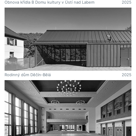
Obnova křídla B Domu kultury v Ústí nad Labem
2025
Rodinný dům Děčín-Bělá
2025