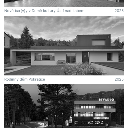
Nové bar(v)y v Domě kultury Ústí nad Labem
2025
Rodinný dům Pokratice
2025