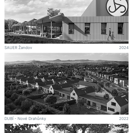
SAUER Žandov
2024
DUBÍ - Nové Drahůnky
2022