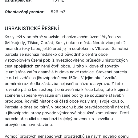
Užitná plocha
:
110 m2
Obestavěný prostor
:
526 m3
URBANISTICKÉ ŘEŠENÍ
Kozly leží v poměrně souvisle urbanizovaném území čtyřech vsí
(Mlékojedy, Tišice, Chrást, Kozly) okolo města Neratovice poblíž
meandru řeky Labe, ještě před jejím soutokem s Vltavou. Samotná
parcela se nachází nedaleko od původního centra obce
v rozvojovém území poblíž hvězdicovitého průsečíku historických
cest spojujících zmíněné čtyři obce. U této klidové křižovatky
je umístěna zatím osamělá budova nové radnice. Stavební parcela
je od ní vzdálena jihozápadně cca 150m. V jejím okolí vzniká
poměrně rozbředlá zástavba nejasného názoru a výrazu. Z této
rovinaté pláně lze sestoupit o úroveň níž k řece Labe, tato krajinná
scenérie úspěšně vyvažuje smíšené pocity ze současné stavební
produkce. Rovněž historické části obce Kozly mají svoje kouzlo.
Parcela je dnes solitérní, v budoucnu bude pravděpodobně nárožní,
u jihozápadní hrany povede výhledově obslužná komunikace. Proti
parcele přes ulici se nachází trojcípý pozemek s nevelkou
převýšenou novostavbou.
Pomocí prostých nenápadných prostředků se návrh nového domu