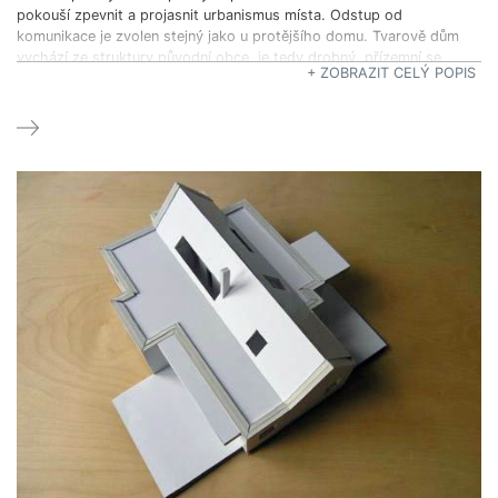
pokouší zpevnit a projasnit urbanismus místa. Odstup od
komunikace je zvolen stejný jako u protějšího domu. Tvarově dům
vychází ze struktury původní obce, je tedy drobný, přízemní se
+ ZOBRAZIT CELÝ POPIS
základem na obdélném půdorysu.
ARCHITEKTONICKÉ ŘEŠENÍ
Koncept:
Dům je postaven na myšlence základních abstrahovaných tvarů
(trojboký hranol, krychle, kvádr). Protože je oproti ostatním domům
v místě drobný, měl by svoji důstojnost založit právě na prostém
působení bezozdobných hmot.
Kompozice vycházející z archetypálních ale i v místě původně
obvyklých tvarů by měla v živé zahradě stát jako pevné útočiště,
navozující pocit bezpečí.
Stavba vychází z metrického rastru a její půdorys je vepsán
do kružnice o poloměru 8,73m (čtverec 16x16m). Výška přízemí
je 3m, krovu 2,4m. Sedlová střecha je nad půdorysem 4,35x15m.
Z něj jsou vysouvány hmoty místností (v rozmezí od 1 do 4,65m),
vytvářejících skladbu domu, která počítá se silným účinem kontrastu
světla a hlubokých stínů na holých plochách omítek. Okenní otvory
proporčně vážou na úhlopříčky stěn, okna jsou osazena hluboko
do ostění, aby tak podtrhla hmotnost zdí. Ploché lehce spádované
střechy jsou kryty atikami.