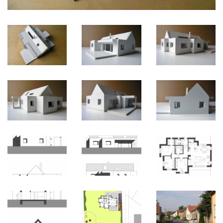
Provoz domu:
Dispozičně je struktura domu blízká tradičnímu „trojdělení“
venkovského domu na světnici, kuchyň a komory (zde obytný
prostor, obslužná část a pokoje). Zároveň však vrší místnosti okolo
centrálního svrchu nasvětleného „atria“ vzhledem k finančním
možnostem redukovaného na chodbu (zalomení chodby je přímo
v centru dispozice, opticky propojené se vstupem i obytným
prostorem).
Dům je na rovině, přízemní jednopodlažní, některé místnosti jsou
otevřeny do krovu. Střechou je rovněž přisvětlena chodba, jídelna,
kuchyň a koupelna. Každý pokoj se otvírá okny do dvou stran
(jihozápad, severozápad).
Na pozemek se vstupuje i vjíždí z východního rohu, kde je zhruba
8m široký předprostor, provozní ale i stíněná odpočinková část,
zápraží. Vchází se v polovině dispozice přes zádveří na které váže
technická místnost a wc. Za ním je vlevo obytný prostor s kuchyní,
vpravo okolo koupelny jsou přístupné tři pokoje. Ze „světnice“ lze
vyjít přes jižní terasu do zahrady. Zahrada může být komponována
volně, nicméně budoucí nároží ulic (jižní roh parcely) by mělo být
zpevněno řadou ovocných stromů. Protilehlý dům bude vyvažovat
nově vysazený, později velký soliterní strom. Před zdí domu bude
květinová předzahrádka.