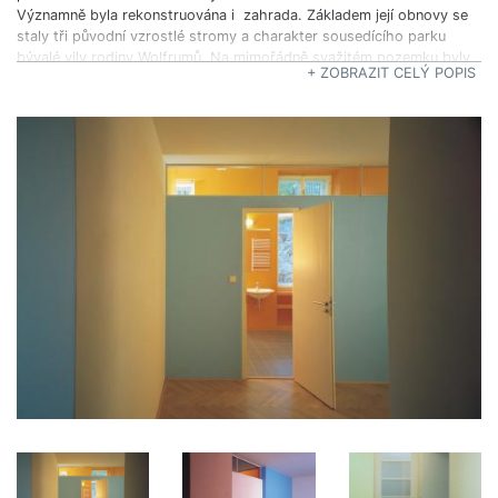
Významně byla rekonstruována i zahrada. Základem její obnovy se
staly tři původní vzrostlé stromy a charakter sousedícího parku
bývalé vily rodiny Wolfrumů. Na mimořádně svažitém pozemku byly
+ ZOBRAZIT CELÝ POPIS
vybudovány tři úrovně kruhových teras, z nichž první (kryta
pergolou) je obytná, druhá je oseta stříhaným trávníkem a třetí,
nejvýše položená, je stinným místem vhodným pro tichý odpočinek.
spolupáce s Jan Jehlík architektonická kancelář
fotografie realizace Jan Brodský