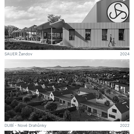
SAUER Žandov
2024
DUBÍ - Nové Drahůnky
2022