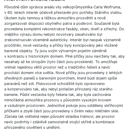
Původně dům správce areálu vily velkoprůmyslníka Carla Wolfruma,
v 60. letech interiér účelově přestavěn pro potřeby Státního statku.
Úkolem bylo temnou a těžkou atmosféru prosvětlit a nově
zorganizovat dispozici obytného patra a podkroví. Současně byla
provedena kompletní rekonstrukce fasády, oken, dveří a střechy. Do
vnějšího výrazu domu nebylo novotvary zasahováno byl
zrekonstruován víceméně autenticky. Interiér byl naopak významně
pročištěn, nové vestavby a příčky byly koncipovány jako vložené
barevné objekty. Ty jsou svým výtvarným pojetím záměrně
v kontrastu s historickým domem. Plné příčky jsou navrženy tak, aby
nesahaly až ke stropům (tyto části jsou prosklené). To umožňuje
vnímat najednou větší prostor než u tradičního řešení a navíc
prochází domem více světla. Nové příčky jsou provedeny z lehkých
dřevěných panelů s barevným povrchem, které budí dojem spíše
paravánů než zdí. Pískovcové schodiště bylo opravoveno
a konzervováno tak, aby nebyl potlačen přirozený ráz starého
kamene. Půdní vestavba byly řešena tak, aby byla zachována
mimořádná atmosféra prostoru s původním vysokým krovem
a vzdušným prostorem. Jednotlivé pokoje jsou odděleny skříňovými
příčkami a zbylé části jsou provedeny v čirém nebo mléčném skle.
Zůstala tak viditelná nejen původní skladba trámoví, ale prostor
navíc podtrhly i zdánlivě samostatně stojící skříně a kombinace
přirozeného osvětlení s umělým.