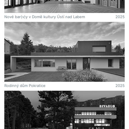
Nové bar(v)y v Domě kultury Ústí nad Labem
2025
Rodinný dům Pokratice
2025